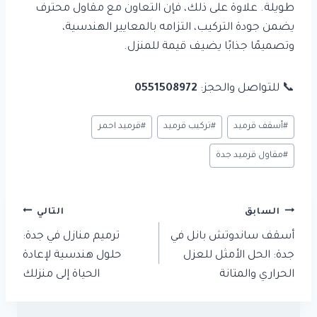
طويلة. علاوة على ذلك، فإن التعاون مع مقاول محترف
يضمن جودة التركيب، التزامه بالمعايير الهندسية،
وتصميمًا جذابًا يضيف قيمة للمنزل.
📞 للتواصل والحجز:
0551508972
وسوم
#
أسقف قرميد
#
تركيب قرميد
#
قرميد احمر
المقال:
#
مقاول قرميد جدة
تصفّح
السابق
التالي
المقالات
أسقف ساندوتش بانل في
ترميم منازل في جدة:
جدة: الحل الأمثل للعزل
حلول هندسية لإعادة
الحراري والمتانة
الحياة إلى منزلك