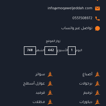
info@moqaweljeddah.com
0551508972
تواصل عبر واتساب
زوار الموقع
اليوم
1
الأسبوع
442
الشهر
748
أصباغ
سواتر
برجولات
عوازل أسطح
ترميم
قرميد
ديكورات
مظلات