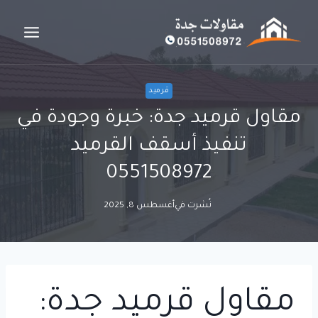
لتجاوز
لى
لمحتوى
قرميد
مقاول قرميد جدة: خبرة وجودة في
تنفيذ أسقف القرميد
0551508972
نُشرت في
أغسطس 8, 2025
مقاول قرميد جدة: