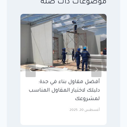
موضوعات ذات صلة
أفضل مقاول بناء في جدة:
م
دليلك لاختيار المقاول المناسب
ك
لمشروعك
و
أغسطس 20, 2025
سبت