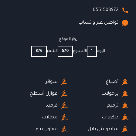
0551508972
تواصل عبر واتساب
زوار الموقع
اليوم
1
الأسبوع
570
الشهر
876
أصباغ
سواتر
برجولات
عوازل أسطح
ترميم
قرميد
ديكورات
مظلات
ساندوتش بانل
مقاول بناء