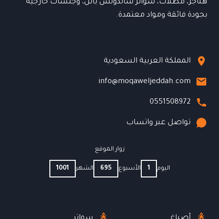
هناجر، مظلات، سواتر ساندوتش بانل، وجلسات خارجية
بجودة فائقة ومواد معتمدة.
المملكة العربية السعودية
info@moqaweljeddah.com
0551508972
تواصل عبر واتساب
زوار الموقع
اليوم
1
الأسبوع
695
الشهر
1001
أصباغ
سواتر