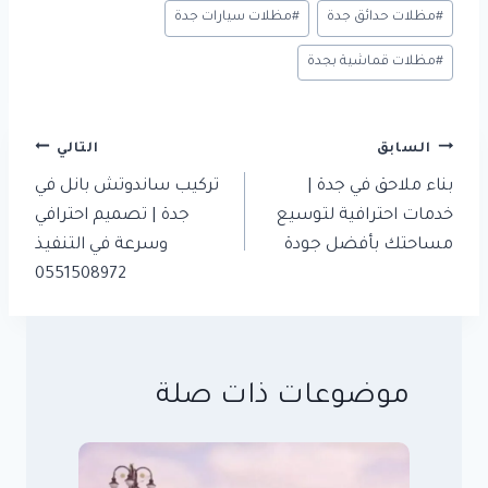
#
مظلات حدائق جدة
#
مظلات سيارات جدة
#
مظلات قماشية بجدة
تصفّح
السابق
التالي
المقالات
بناء ملاحق في جدة |
تركيب ساندوتش بانل في
خدمات احترافية لتوسيع
جدة | تصميم احترافي
مساحتك بأفضل جودة
وسرعة في التنفيذ
0551508972
موضوعات ذات صلة