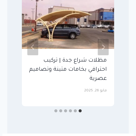
مظلات شراع جدة | تركيب
م
احترافي بخامات متينة وتصاميم
وأ
عصرية
أغ
مايو 26, 2025