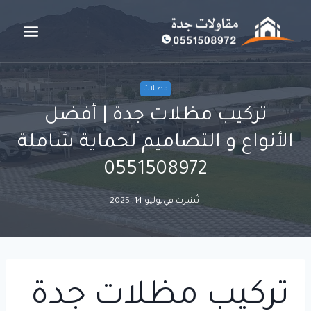
لتجاوز
لى
لمحتوى
مظلات
تركيب مظلات جدة | أفضل
الأنواع و التصاميم لحماية شاملة
0551508972
نُشرت في
يوليو 14, 2025
تركيب مظلات جدة