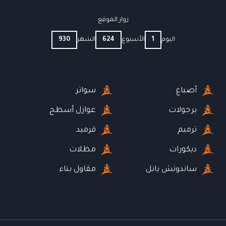
زوار الموقع
اليوم
1
الأسبوع
624
الشهر
930
أصباغ
سواتر
برجولات
عوازل أسطح
ترميم
قرميد
ديكورات
مظلات
ساندوتش بانل
مقاول بناء