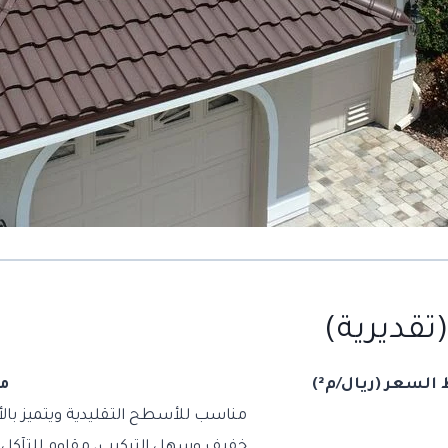
تقديرية)
لسعر (ريال/م²)
م
مناسب للأسطح التقليدية ويتميز بالأ
خفيف وسهل التركيب، مقاوم للتآكل 