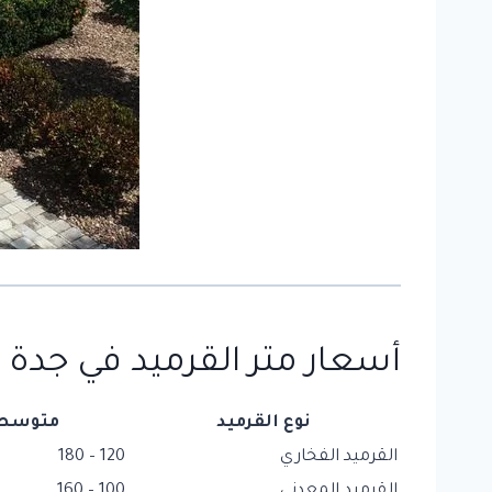
أسعار متر
القرميد
في جدة (
نوع القرميد
متوسط ا
القرميد الفخاري
120 – 180
القرميد المعدني
100 – 160