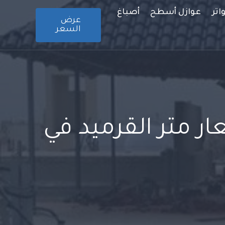
تر
عوازل أسطح
أصباغ
عرض
السعر
ر متر القرميد في