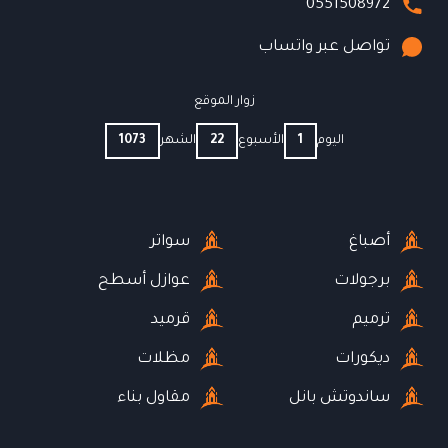
0551508972
تواصل عبر واتساب
زوار الموقع
اليوم
1
الأسبوع
22
الشهر
1073
أصباغ
سواتر
برجولات
عوازل أسطح
ترميم
قرميد
ديكورات
مظلات
ساندوتش بانل
مقاول بناء