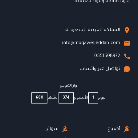
بجودة فائقة ومواد معتمدة.
المملكة العربية السعودية
info@moqaweljeddah.com
0551508972
تواصل عبر واتساب
زوار الموقع
اليوم
1
الأسبوع
374
الشهر
680
أصباغ
سواتر