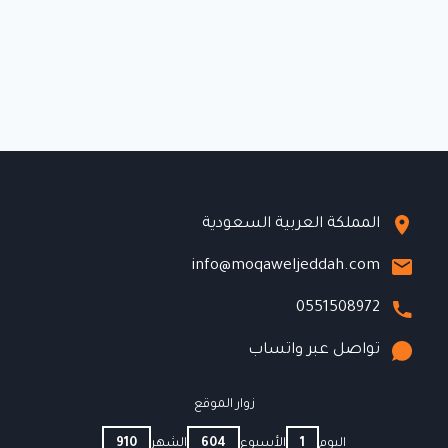
المملكة العربية السعودية
info@moqaweljeddah.com
0551508972
تواصل عبر واتساب
زوار الموقع
اليوم
1
الأسبوع
604
الشهر
910