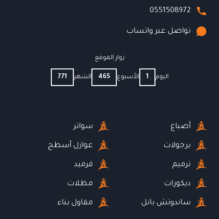
0551508972
تواصل عبر واتساب
زوار الموقع
اليوم
1
الأسبوع
465
الشهر
771
أصباغ
سواتر
برجولات
عوازل أسطح
ترميم
قرميد
ديكورات
مظلات
ساندوتش بانل
مقاول بناء