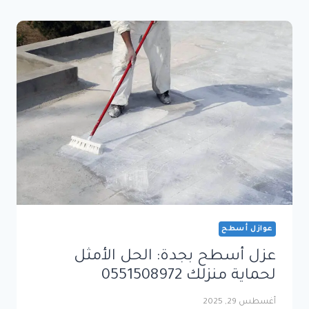
مكه
|
الحل
الأمثل
لحماية
منزلك
من
الحرارة
وتسرب
المياه
عوازل أسطح
عزل أسطح بجدة: الحل الأمثل
لحماية منزلك 0551508972
أغسطس 29, 2025